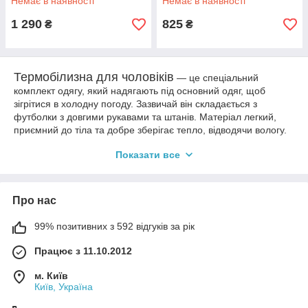
Немає в наявності
Немає в наявності
1 290
825
₴
₴
Термобілизна для чоловіків
— це спеціальний
комплект одягу, який надягають під основний одяг, щоб
зігрітися в холодну погоду. Зазвичай він складається з
футболки з довгими рукавами та штанів. Матеріал легкий,
приємний до тіла та добре зберігає тепло, відводячи вологу.
Термобілизна щільно прилягає до тіла, але не сковує рухів,
Показати все
що забезпечує комфорт і тепло. У магазині Shoes Factory
можна знайти різні моделі та розміри, щоб підібрати
відповідну термобілизну для будь-яких потреб — від
повсякденного використання до активного відпочинку на
Про нас
природі.
99% позитивних з 592 відгуків за рік
Бренди, які представлені:
Fishing Roi
Працює з 11.10.2012
Також можна вибрати
термо кросівки чоловічі
в асортименті
м. Київ
Київ, Україна