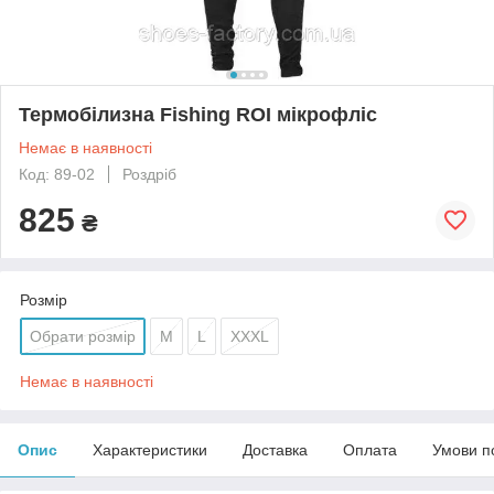
Термобілизна Fishing ROI мікрофліс
Немає в наявності
Код: 89-02
Роздріб
825
₴
Розмір
Обрати розмір
M
L
XXXL
Немає в наявності
Опис
Характеристики
Доставка
Оплата
Умови п