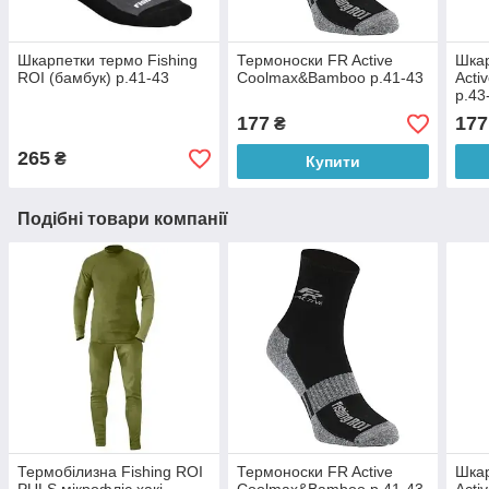
Шкарпетки термо Fishing
Термоноски FR Active
Шкар
ROI (бамбук) р.41-43
Coolmax&Bamboo р.41-43
Acti
р.43
177
177
₴
265
₴
Купити
Подібні товари компанії
Термобілизна Fishing ROI
Термоноски FR Active
Шкар
PULS мікрофліс хакі
Coolmax&Bamboo р.41-43
Acti