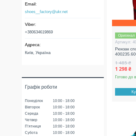
shoes__factory@ukr.net
+380634619869
Оригинал
4
Рюкзак сп
Київ, Україна
400235.60
1 485 ₴
1 298 ₴
Готово до 
Графік роботи
Ку
Понеділок
10:00
18:00
Вівторок
10:00
18:00
Середа
10:00
18:00
Четвер
10:00
18:00
Пʼятниця
10:00
18:00
Субота
10:00
18:00