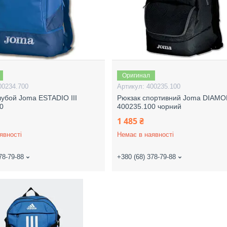
Оригинал
00234.700
400235.100
лубой Joma ESTADIO III
Рюкзак спортивний Joma DIAMO
0
400235.100 чорний
1 485 ₴
явності
Немає в наявності
78-79-88
+380 (68) 378-79-88