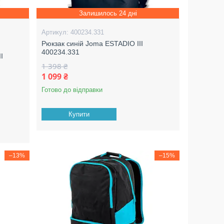
Залишилось 24 дні
400234.331
Рюкзак синій Joma ESTADIO III
400234.331
I
1 398 ₴
1 099 ₴
Готово до відправки
Купити
–13%
–15%