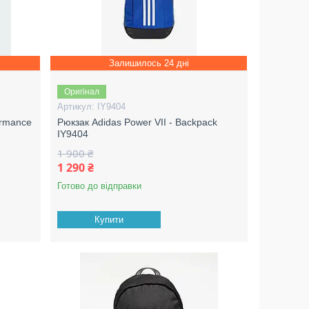
Залишилось 24 дні
Оригінал
IY9404
ormance
Рюкзак Adidas Power VII - Backpack
IY9404
1 900 ₴
1 290 ₴
Готово до відправки
Купити