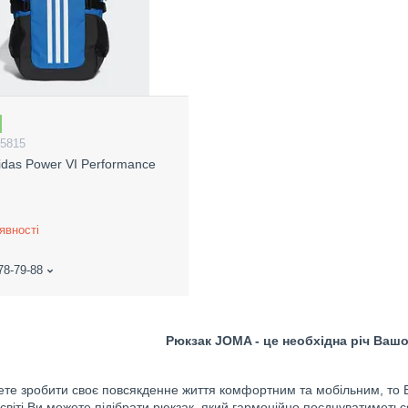
L5815
idas Power VI Performance
явності
78-79-88
Рюкзак JOMA - це необхідна річ Вашо
те зробити своє повсякденне життя комфортним та мобільним, то В
світі Ви можете підібрати рюкзак, який гармонійно поєднуватиметьс