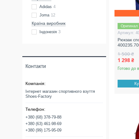
Adidas
4
Joma
12
Країна виробник
Оригинал
Індонезія
3
4
Рюкзак сп
400235.70
1 500 ₴
1 298 ₴
Контакти
Готово до 
Ку
Інтернет магазин спортивного взуття
Shoes-Factory
+380 (68) 378-79-88
+380 (63) 461-98-69
+380 (99) 175-95-09