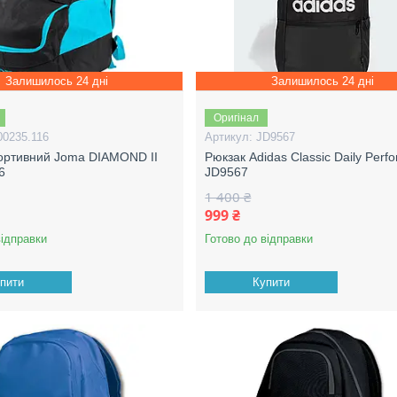
Залишилось 24 дні
Залишилось 24 дні
Оригінал
00235.116
JD9567
ортивний Joma DIAMOND II
Рюкзак Adidas Classic Daily Perf
6
JD9567
1 400 ₴
999 ₴
відправки
Готово до відправки
пити
Купити