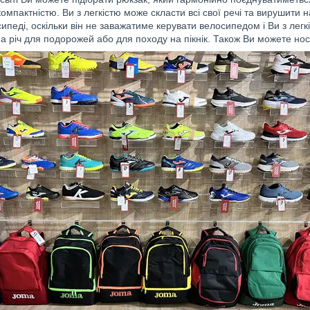
 компактністю. Ви з легкістю може скласти всі свої речі та вирушити 
сипеді, оскільки він не заважатиме керувати велосипедом і Ви з лег
на річ для подорожей або для походу на пікнік. Також Ви можете нос