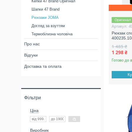
Кепки 47 Brand Оригінал
Шапки 47 Brand
Рюкзаки JOMA
Оригинал
Догляд за взуттям
4
Рюкзак сп
Термобілизна чоловіча
400235.10
Про нас
1 485 ₴
1 298 ₴
Відгуки
Готово до 
Доставка та оплата
Ку
Фільтри
Ціна
Виробник