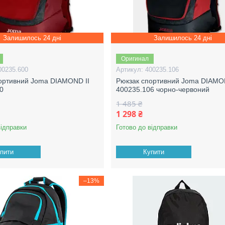
Залишилось 24 дні
Залишилось 24 дні
Оригинал
00235.600
400235.106
ортивний Joma DIAMOND II
Рюкзак спортивний Joma DIAMO
0
400235.106 чорно-червоний
1 485 ₴
1 298 ₴
відправки
Готово до відправки
пити
Купити
–13%