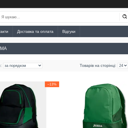
акти
Доставка та оплата
Відгуки
OMA
–13%