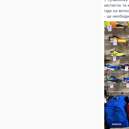
місткістю та
їзди на вело
- це необхід