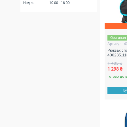
Неділя
10:00
16:00
Оригинал
4
Рюкзак сп
400235.11
1 485 ₴
1 298 ₴
Готово до 
Ку