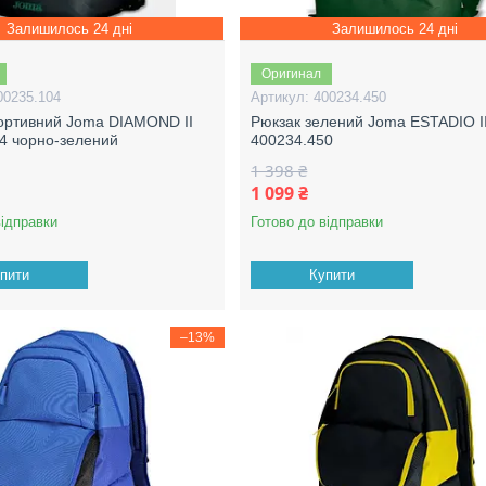
Залишилось 24 дні
Залишилось 24 дні
Оригинал
00235.104
400234.450
ортивний Joma DIAMOND II
Рюкзак зелений Joma ESTADIO II
4 чорно-зелений
400234.450
1 398 ₴
1 099 ₴
відправки
Готово до відправки
пити
Купити
–13%