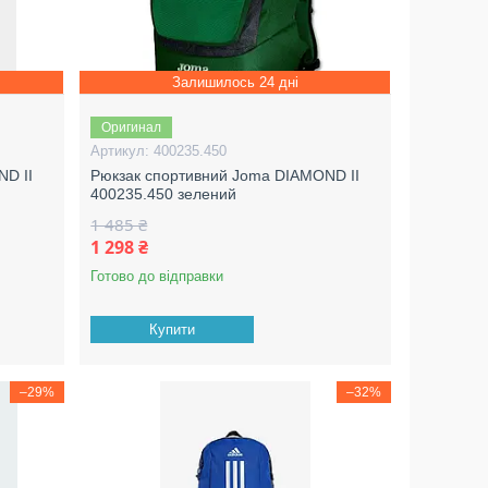
Залишилось 24 дні
Оригинал
400235.450
ND II
Рюкзак спортивний Joma DIAMOND II
400235.450 зелений
1 485 ₴
1 298 ₴
Готово до відправки
Купити
–29%
–32%