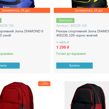
Залишилось 24 дні
Залишилось 24 дні
Оригинал
00235.700
400235.109
ортивний Joma DIAMOND II
Рюкзак спортивний Joma DIAMO
0 синій
400235.109 чорно-жовтий
1 485 ₴
1 298 ₴
відправки
Готово до відправки
пити
Купити
–13%