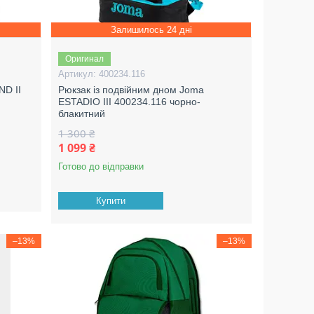
Залишилось 24 дні
Оригинал
400234.116
ND II
Рюкзак із подвійним дном Joma
ESTADIO III 400234.116 чорно-
блакитний
1 300 ₴
1 099 ₴
Готово до відправки
Купити
–13%
–13%