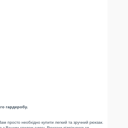
го гардеробу.
ам просто необхідно купити легкий та зручний рюкзак.
я з Вашим стилем одягу. Рюкзаки відрізняються