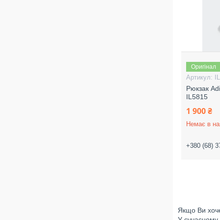
Оригінал
I
Рюкзак Ad
IL5815
1 900 ₴
Немає в на
+380 (68) 3
Якщо Ви хоче
У сучасному 