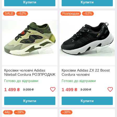
Купити
Купити
SALE
–53%
Розпродаж
–53%
Кросівки чоловічі Adidas
Кросівки Adidas ZX 22 Boost
Niteball Cordura РОЗПРОДАЖ
Cordura чоловічі
Готово до відправки
Готово до відправки
1 499
1 499
₴
₴
3 200 ₴
3 200 ₴
Купити
Купити
44р.
–39%
–38%