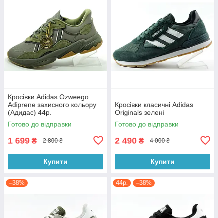
Кросівки Adidas Ozweego
Adiprene захисного кольору
Кросівки класичні Adidas
(Адидас) 44р.
Originals зелені
Готово до відправки
Готово до відправки
1 699
2 490
₴
₴
2 800 ₴
4 000 ₴
Купити
Купити
–38%
44р.
–38%