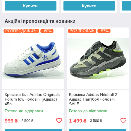
Купити
Купити
Акційні пропозиції та новинки
РОЗПРОДАЖ 45р
–60%
РОЗПРОДАЖ
–57%
Кросівки білі Adidas Originals
Кросівки Adidas Niteball 2
Forum low чоловічі (Адідас)
Адідас Найтбол чоловічі
45р.
SALE
Готово до відправки
Готово до відправки
999
1 499
₴
₴
2 500 ₴
3 500 ₴