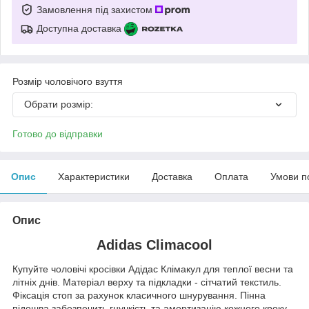
Замовлення під захистом
Доступна доставка
Розмір чоловічого взуття
Обрати розмір:
Готово до відправки
Опис
Характеристики
Доставка
Оплата
Умови п
Опис
Adidas Climacool
Купуйте чоловічі кросівки Адідас Клімакул для теплої весни та
літніх днів. Матеріал верху та підкладки - сітчатий текстиль.
Фіксація стоп за рахунок класичного шнурування. Пінна
підошва забезпечить гнучкість та амортизацію кожного кроку.