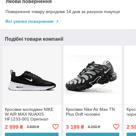
Умови повернення
Повернення товару впродовж 14 днів за рахунок покупця
Всі умови повернення
Подібні товари компанії
Кросівки молодіжні NIKE
Кросівки Nike Air Max TN
Крос
W AIR MAX NUAXIS
Plus Drift чоловічі
чорн
HF1233-001 Оригінал
2 899
3 189
2 5
₴
₴
3 600 ₴
4 200 ₴