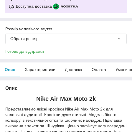
Доступна доставка
Розмір чоловічого взуття
Обрати розмір
Готово до відправки
Опис
Характеристики
Доставка
Оплата
Умови п
Опис
Nike Air Max Moto 2k
Представляємо якісні кросівки Nike Air Max Moto 2k для
чоловічої аудиторії. Кросівки дуже стильні. Модель білого
кольору, з текстильної сітки та шкіряних накладок. Підкладка
виконана з текстиля. Шнурівка щільно зафіксує ногу всередині
взуття. Підошва з піни захищена гумовим протектором. Білі