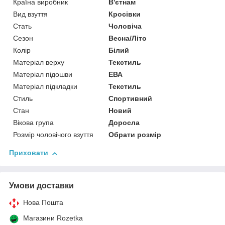
Країна виробник
В'єтнам
Вид взуття
Кросівки
Стать
Чоловіча
Сезон
Весна/Літо
Колір
Білий
Матеріал верху
Текстиль
Матеріал підошви
ЕВА
Матеріал підкладки
Текстиль
Стиль
Спортивний
Стан
Новий
Вікова група
Доросла
Розмір чоловічого взуття
Обрати розмір
Приховати
Умови доставки
Нова Пошта
Магазини Rozetka