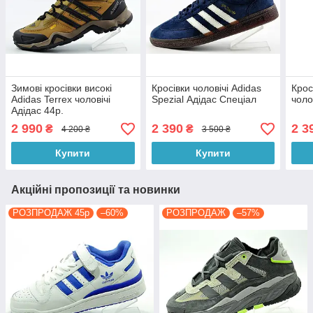
Зимові кросівки високі
Кросівки чоловічі Adidas
Крос
Adidas Terrex чоловічі
Spezial Адідас Спеціал
чоло
Адідас 44р.
2 990
2 390
2 3
₴
₴
4 200 ₴
3 500 ₴
Купити
Купити
Акційні пропозиції та новинки
РОЗПРОДАЖ 45р
–60%
РОЗПРОДАЖ
–57%