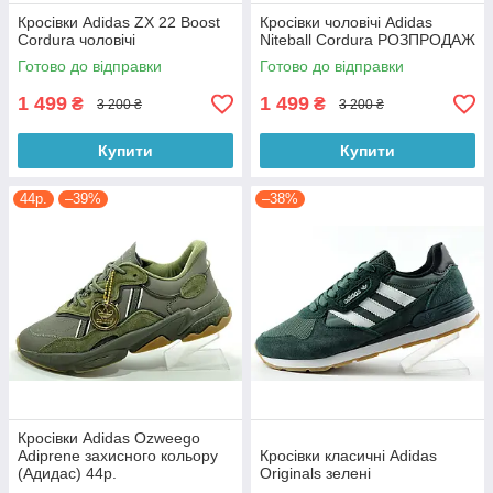
Кросівки Adidas ZX 22 Boost
Кросівки чоловічі Adidas
Cordura чоловічі
Niteball Cordura РОЗПРОДАЖ
Готово до відправки
Готово до відправки
1 499
1 499
₴
₴
3 200 ₴
3 200 ₴
Купити
Купити
44р.
–39%
–38%
Кросівки Adidas Ozweego
Adiprene захисного кольору
Кросівки класичні Adidas
(Адидас) 44р.
Originals зелені