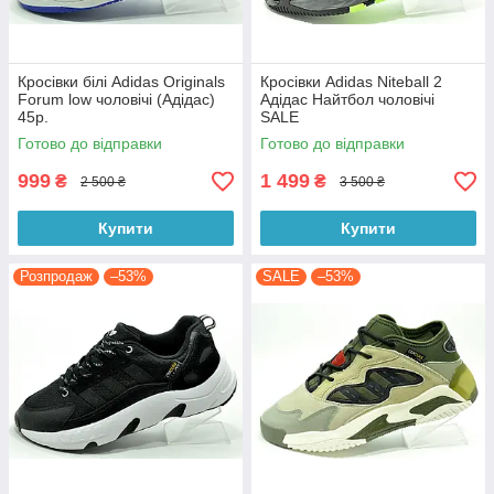
Кросівки білі Adidas Originals
Кросівки Adidas Niteball 2
Forum low чоловічі (Адідас)
Адідас Найтбол чоловічі
45р.
SALE
Готово до відправки
Готово до відправки
999
1 499
₴
₴
2 500 ₴
3 500 ₴
Купити
Купити
Розпродаж
–53%
SALE
–53%