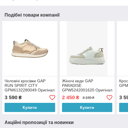
Подібні товари компанії
Чоловічі кросівки GAP
Жіночі кеди GAP
Кро
RUN SPIRIT CITY
PARADISE
GPM
GPM6132280049 Оригінал
GPW5242001620 Оригінал
3 590
2 450
3 5
₴
₴
3 190 ₴
Купити
Купити
Акційні пропозиції та новинки