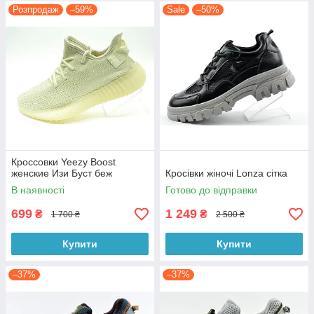
Розпродаж
–59%
Sale
–50%
Кроссовки Yeezy Boost
женские Изи Буст беж
Кросівки жіночі Lonza сітка
В наявності
Готово до відправки
699
1 249
₴
₴
1 700 ₴
2 500 ₴
Купити
Купити
–37%
–37%