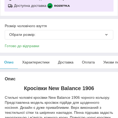
Доступна доставка
Розмір чоловічого взуття
Обрати розмір:
Готово до відправки
Опис
Характеристики
Доставка
Оплата
Умови п
Опис
Кросівки New Balance 1906
Стильні чоловічі кросівки New Balance 1906 чорного кольору.
Представлена модель кросівок підійде для щоденного
носіння. Дизайн є дуже привабливим. Верх виконаний з
текстильної сітки та шкіряних накладок. Пінна підошва задасть
амортизацію і м'якість кожного кроку. Повністю чорні кросівки