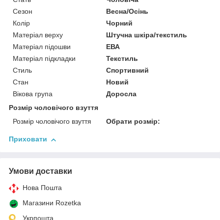
Сезон
Весна/Осінь
Колір
Чорний
Матеріал верху
Штучна шкіра/текстиль
Матеріал підошви
ЕВА
Матеріал підкладки
Текстиль
Стиль
Спортивний
Стан
Новий
Вікова група
Доросла
Розмір чоловічого взуття
Розмір чоловічого взуття
Обрати розмір:
Приховати
Умови доставки
Нова Пошта
Магазини Rozetka
Укрпошта