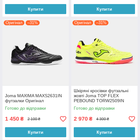
Купити
Купити
Оригінал
–31%
Оригінал
–31%
Шкіряні кросівки футзальні
Joma MAXIMA MAXS2631IN
жовті Joma TOP FLEX
футзалки Оригінал
PEBOUND TORW2509IN
Футзалки (Оригінал)
Готово до відправки
Готово до відправки
1 450
2 970
₴
₴
2 100 ₴
4 300 ₴
Купити
Купити