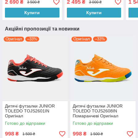
2 690
2 495
1 5
₴
₴
3 500 ₴
3 000 ₴
Купити
Купити
Акційні пропозиції та новинки
Оригінал
–33%
Оригінал
–33%
Дитячі футзалки JUNIOR
Дитячі футзалки JUNIOR
TOLEDO TOJS2601IN
TOLEDO TOJS2608IN
Оригінал
Помаранчеві Оригінал
Готово до відправки
Готово до відправки
998
998
₴
₴
1 500 ₴
1 500 ₴