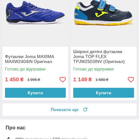
Шкіряні дитячі футзалки
Футзалки Joma MAXIMA
Joma TOP FLEX
MAXW2404IN Оригінал
TPJW2503INV (Оригінал)
Готово до відправки
Готово до відправки
1 450
1 149
₴
₴
1 995 ₴
1 580 ₴
Купити
Купити
Показати ще
Про нас