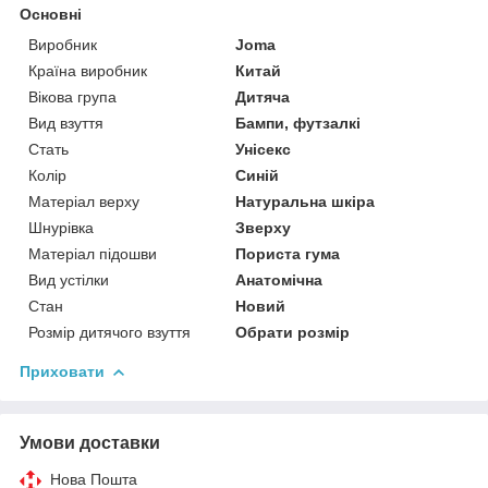
Основні
Виробник
Joma
Країна виробник
Китай
Вікова група
Дитяча
Вид взуття
Бампи, футзалкі
Стать
Унісекс
Колір
Синій
Матеріал верху
Натуральна шкіра
Шнурівка
Зверху
Матеріал підошви
Пориста гума
Вид устілки
Анатомічна
Стан
Новий
Розмір дитячого взуття
Обрати розмір
Приховати
Умови доставки
Нова Пошта