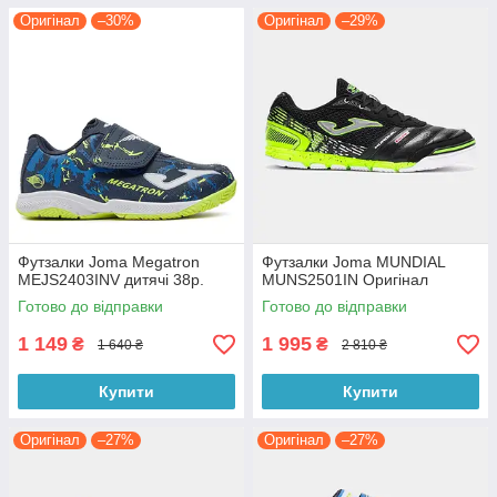
Оригінал
–30%
Оригінал
–29%
Футзалки Joma Megatron
Футзалки Joma MUNDIAL
MEJS2403INV дитячі 38р.
MUNS2501IN Оригінал
Готово до відправки
Готово до відправки
1 149
1 995
₴
₴
1 640 ₴
2 810 ₴
Купити
Купити
Оригінал
–27%
Оригінал
–27%