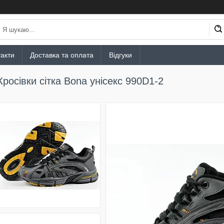
акти
Доставка та оплата
Відгуки
Кросівки сітка Bona унісекс 990D1-2