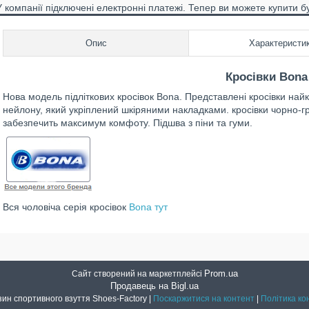
У компанії підключені електронні платежі. Тепер ви можете купити б
Опис
Характеристи
Кросівки Bona 
Нова модель підліткових кросівок Bona. Представлені кросівки най
нейлону, який укріплений шкіряними накладками. кросівки чорно-г
забезпечить максимум комфоту. Підшва з піни та гуми.
Вся чоловіча серія кросівок
Bona тут
Prom.ua
Сайт створений на маркетплейсі
Продавець на Bigl.ua
Інтернет магазин спортивного взуття Shoes-Factory |
Поскаржитися на контент
|
Політика ко