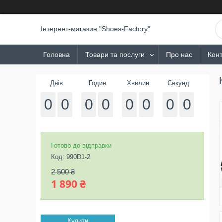
Інтернет-магазин "Shoes-Factory"
Головна
Товари та послуги
Про нас
Конт
Днів
Годин
Хвилин
Секунд
0
0
0
0
0
0
0
0
Готово до відправки
Код:
990D1-2
2 500 ₴
1 890 ₴
Купити