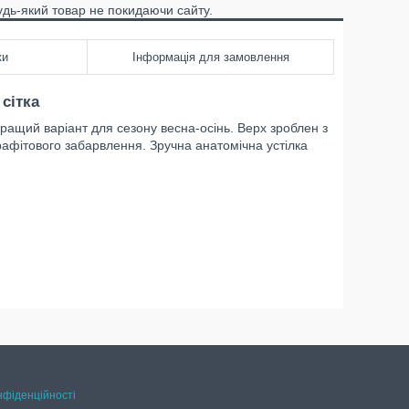
удь-який товар не покидаючи сайту.
ки
Інформація для замовлення
сітка
кращий варіант для сезону весна-осінь. Верх зроблен з
рафітового забарвлення. Зручна анатомічна устілка
нфіденційності