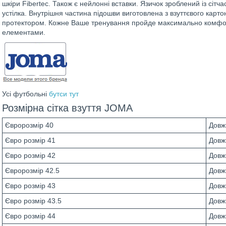
шкіри Fibertec. Також є нейлонні вставки. Язичок зроблений із сітч
устілка. Внутрішня частина підошви виготовлена з взуттєвого карт
протектором. Кожне Ваше тренування пройде максимально комфор
елементами.
Усі футбольні
бутси тут
Розмірна сітка взуття JOMA
Євророзмір 40
Довж
Євро розмір 41
Довж
Євро розмір 42
Довж
Євророзмір 42.5
Довж
Євро розмір 43
Довж
Євро розмір 43.5
Довж
Євро розмір 44
Довж