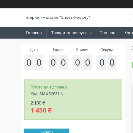
Інтернет-магазин "Shoes-Factory"
Головна
Товари та послуги
Про нас
Конт
Днів
Годин
Хвилин
Секунд
0
0
0
0
0
0
0
0
Готово до відправки
Код:
MAXS2631IN
2 100 ₴
1 450 ₴
Купити