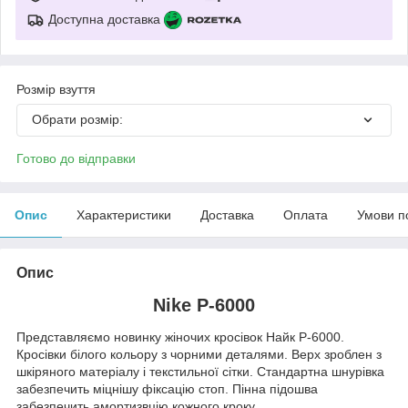
Доступна доставка
Розмір взуття
Обрати розмір:
Готово до відправки
Опис
Характеристики
Доставка
Оплата
Умови п
Опис
Nike P-6000
Представляємо новинку жіночих кросівок Найк Р-6000.
Кросівки білого кольору з чорними деталями. Верх зроблен з
шкіряного матеріалу і текстильної сітки. Стандартна шнурівка
забезпечить міцнішу фіксацію стоп. Пінна підошва
забезпечить амортизвцію кожного кроку.