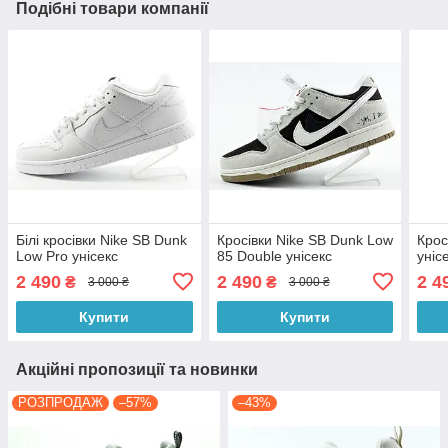
Подібні товари компанії
Білі кросівки Nike SB Dunk
Кросівки Nike SB Dunk Low
Крос
Low Pro унісекс
85 Double унісекс
уніс
2 490
2 490
2 4
₴
₴
3 000 ₴
3 000 ₴
Купити
Купити
Акційні пропозиції та новинки
РОЗПРОДАЖ
–57%
–43%