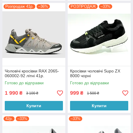
Розпродаж 41р.
–36%
РОЗПРОДАЖ
–33%
Чоловічі кросівки RAX 2065-
Кросівки чоловічі Supo ZX
060002-92 літні 41р.
8000 чорні
Готово до відправки
Готово до відправки
1 990
999
₴
₴
3 100 ₴
1 500 ₴
Купити
Купити
42р.
–33%
–33%