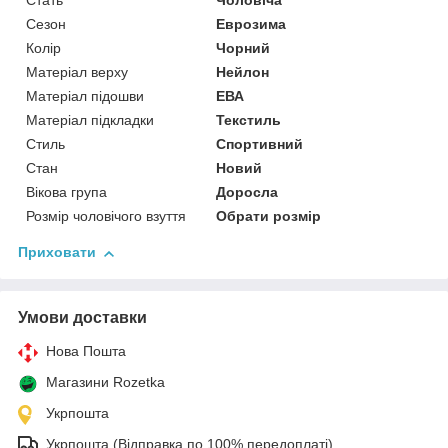
Стать
Чоловіча
Сезон
Еврозима
Колір
Чорний
Матеріал верху
Нейлон
Матеріал підошви
ЕВА
Матеріал підкладки
Текстиль
Стиль
Спортивний
Стан
Новий
Вікова група
Доросла
Розмір чоловічого взуття
Обрати розмір
Приховати
Умови доставки
Нова Пошта
Магазини Rozetka
Укрпошта
Укрпошта (Відправка по 100% передоплаті)