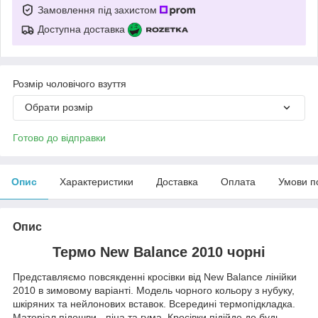
Замовлення під захистом
Доступна доставка
Розмір чоловічого взуття
Обрати розмір
Готово до відправки
Опис
Характеристики
Доставка
Оплата
Умови п
Опис
Термо New Balance 2010 чорні
Представляємо повсякденні кросівки від New Balance лінійки
2010 в зимовому варіанті. Модель чорного кольору з нубуку,
шкіряних та нейлонових вставок. Всередині термопідкладка.
Матеріал підошви - піна та гума. Кросівки підійде до будь-