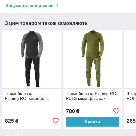
Всі умови повернення
З цим товаром також замовляють
Термобілизна
Термобілизна Fishing ROI
Шкар
Fishing ROI мікрофліс
PULS мікрофліс хакі
ROI 
780
₴
825
265
₴
Купити