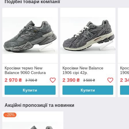
Подібні товари компанії
Кросівки термо New
Кросівки New Balance
Крос
Balance 9060 Cordura
1906 сірі 42р.
1906
2 970
2 390
2 3
₴
₴
3 700 ₴
3 500 ₴
Купити
Купити
Акційні пропозиції та новинки
–20%