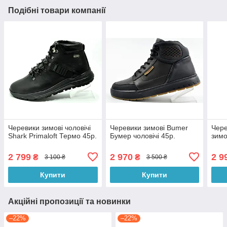
Подібні товари компанії
Черевики зимові чоловічі
Черевики зимові Bumer
Чер
Shark Primaloft Термо 45р.
Бумер чоловічі 45p.
зимо
2 799
2 970
2 9
₴
₴
3 100 ₴
3 500 ₴
Купити
Купити
Акційні пропозиції та новинки
–22%
–22%