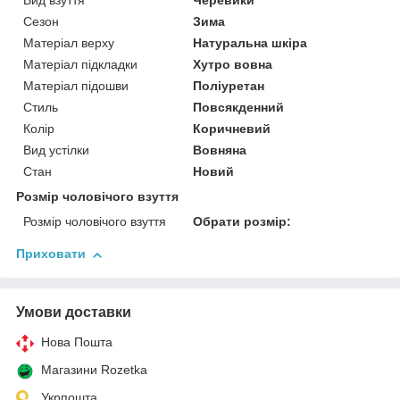
Вид взуття
Черевики
Сезон
Зима
Матеріал верху
Натуральна шкіра
Матеріал підкладки
Хутро вовна
Матеріал підошви
Поліуретан
Стиль
Повсякденний
Колір
Коричневий
Вид устілки
Вовняна
Стан
Новий
Розмір чоловічого взуття
Розмір чоловічого взуття
Обрати розмір:
Приховати
Умови доставки
Нова Пошта
Магазини Rozetka
Укрпошта