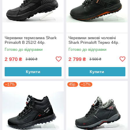
Черевики термозима Shark
Черевики зимові чоловічі
Primaloft B 252/2 44р.
Shark Primaloft Термо 44р.
Готово до відправки
Готово до відправки
2 970
2 799
₴
₴
3 800 ₴
3 500 ₴
Купити
Купити
–17%
45p.
–17%