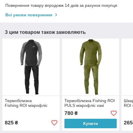
Повернення товару впродовж 14 днів за рахунок покупця
Всі умови повернення
З цим товаром також замовляють
Термобілизна
Термобілизна Fishing ROI
Шкар
Fishing ROI мікрофліс
PULS мікрофліс хакі
ROI 
780
₴
825
265
₴
Купити