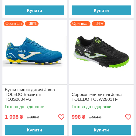
Купити
Купити
Оригінал
–39%
Оригінал
–34%
Бутси шипки дитячі Joma
TOLEDO Блакитні
Сороконіжки дитячі Joma
TOJS2604FG
TOLEDO TOJW2501TF
Готово до відправки
Готово до відправки
1 098
998
₴
₴
1 800 ₴
1 504 ₴
Купити
Купити