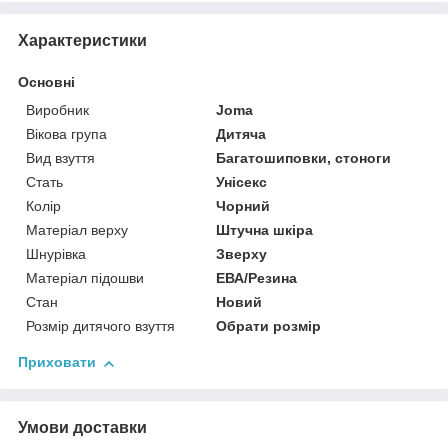
Характеристики
Основні
Виробник
Joma
Вікова група
Дитяча
Вид взуття
Багатошиповки, стоноги
Стать
Унісекс
Колір
Чорний
Матеріал верху
Штучна шкіра
Шнурівка
Зверху
Матеріал підошви
ЕВА/Резина
Стан
Новий
Розмір дитячого взуття
Обрати розмір
Приховати
Умови доставки