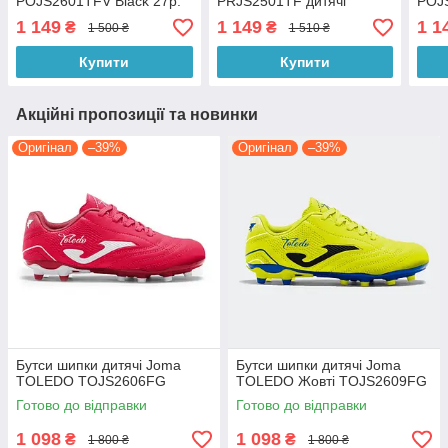
POJS2601TFV Black 27р.
PRJS2501TF дитячі
POJ
1 149
1 149
1 1
₴
₴
1 500 ₴
1 510 ₴
Купити
Купити
Акційні пропозиції та новинки
Оригінал
–39%
Оригінал
–39%
Бутси шипки дитячі Joma
Бутси шипки дитячі Joma
TOLEDO TOJS2606FG
TOLEDO Жовті TOJS2609FG
Готово до відправки
Готово до відправки
1 098
1 098
₴
₴
1 800 ₴
1 800 ₴