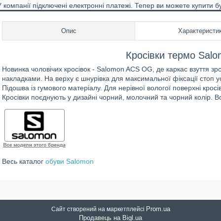
У компанії підключені електронні платежі. Тепер ви можете купити б
Опис
Характеристи
Кросівки термо Sal
Новинка чоловічих кросівок - Salomon ACS OG, де каркас взуття зр
накладками. На верху є шнурівка для максимальної фіксації стоп у
Підошва із гумового матеріалу. Для нерівної вологої поверхні крос
Кросівки поєднують у дизайні чорний, молочний та чорний колір. В
Весь каталог
обуви Salomon
Prom.ua
Сайт створений на маркетплейсі
Продавець на Bigl.ua