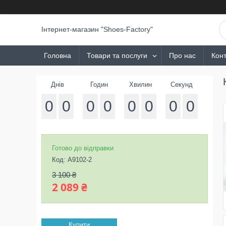
Інтернет-магазин "Shoes-Factory"
Головна
Товари та послуги
Про нас
Конт
Днів
Годин
Хвилин
Секунд
0
0
0
0
0
0
0
0
Готово до відправки
Код:
A9102-2
3 100 ₴
2 089 ₴
Купити