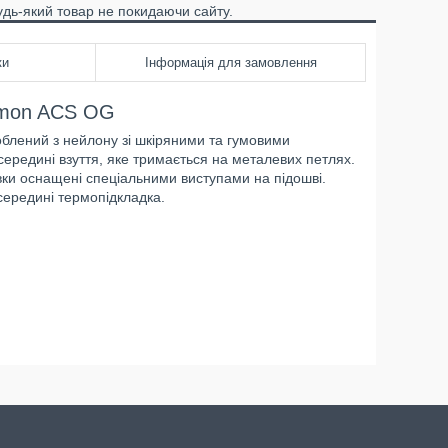
удь-який товар не покидаючи сайту.
ки
Інформація для замовлення
omon ACS OG
облений з нейлону зі шкіряними та гумовими
середині взуття, яке тримається на металевих петлях.
івки оснащені спеціальними виступами на підошві.
середині термопідкладка.