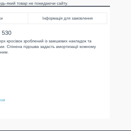
удь-який товар не покидаючи сайту.
ки
Інформація для замовлення
 530
ерх кросівок зроблений із замшевих накладок та
ми. Спінена підошва задасть амортизації кожному
вним.
.ua