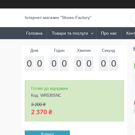
Інтернет-магазин "Shoes-Factory"
Головна
Товари та послуги
Про нас
Конт
Днів
Годин
Хвилин
Секунд
0
0
0
0
0
0
0
0
Готово до відправки
Код:
WR530SNC
3 200 ₴
2 370 ₴
Купити