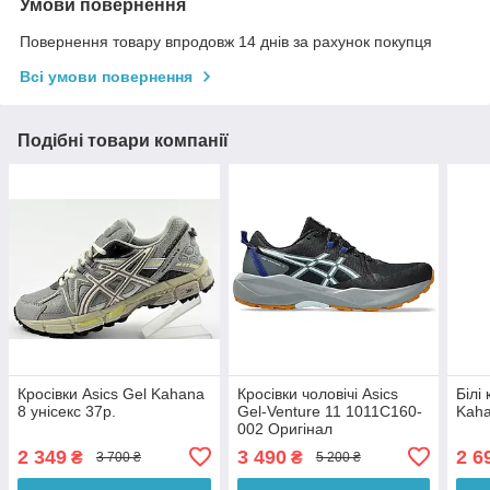
Умови повернення
Повернення товару впродовж 14 днів за рахунок покупця
Всі умови повернення
Подібні товари компанії
Кросівки Asics Gel Kahana
Кросівки чоловічі Asics
Білі
8 унісекс 37р.
Gel-Venture 11 1011C160-
Kaha
002 Оригінал
2 349
3 490
2 6
₴
₴
3 700 ₴
5 200 ₴