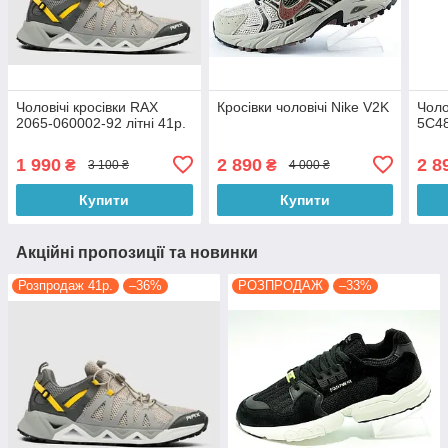
Чоловічі кросівки RAX
Кросівки чоловічі Nike V2K
Чоло
2065-060002-92 літні 41р.
5C4
1 990
2 890
2 8
₴
₴
3 100 ₴
4 000 ₴
Купити
Купити
Акційні пропозиції та новинки
Розпродаж 41р.
–36%
РОЗПРОДАЖ
–33%