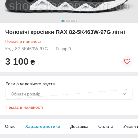
Чоловічі кросівки RAX 82-5K463W-97G літні
Немає в наявності
Код: 82-5K463W-97G
Роздріб
3 100
₴
Розмір чоловічого взуття
Обрати розмір
Немає в наявності
Опис
Характеристики
Доставка
Оплата
Умови 