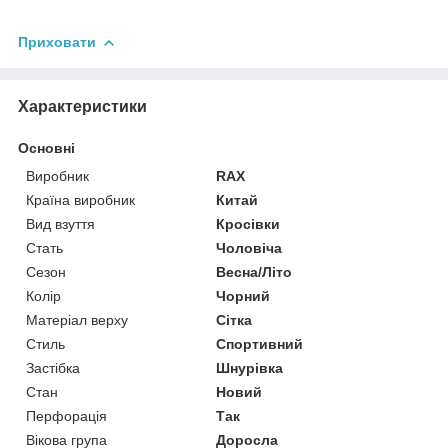
Приховати
Характеристики
Основні
Виробник
RAX
Країна виробник
Китай
Вид взуття
Кросівки
Стать
Чоловіча
Сезон
Весна/Літо
Колір
Чорний
Матеріал верху
Сітка
Стиль
Спортивний
Застібка
Шнурівка
Стан
Новий
Перфорація
Так
Вікова група
Доросла