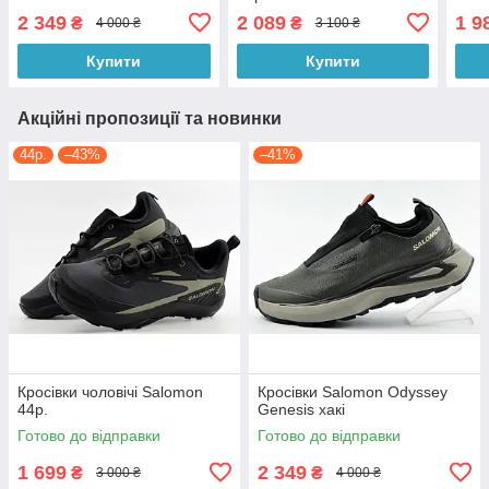
2 349
2 089
1 9
₴
₴
4 000 ₴
3 100 ₴
Купити
Купити
Акційні пропозиції та новинки
44р.
–43%
–41%
Кросівки чоловічі Salomon
Кросівки Salomon Odyssey
44р.
Genesis хакі
Готово до відправки
Готово до відправки
1 699
2 349
₴
₴
3 000 ₴
4 000 ₴