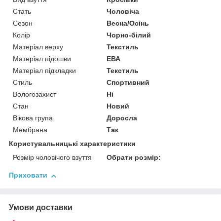
Стать
Чоловіча
Сезон
Весна/Осінь
Колір
Чорно-білий
Матеріал верху
Текстиль
Матеріал підошви
ЕВА
Матеріал підкладки
Текстиль
Стиль
Спортивний
Вологозахист
Ні
Стан
Новий
Вікова група
Доросла
Мембрана
Так
Користувальницькі характеристики
Розмір чоловічого взуття
Обрати розмір:
Приховати
Умови доставки