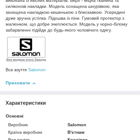
виконана із якісних матеріалів. Верх - міцна тканина та
силіконові накладки. Модель оснащена шнурівкою, яка
захищена накладкою-кишенькою з блискавкою. Усередині
дуже зручна устілка. Підошва із піни. Гумовий протектор з
малюнком, що добре зчеплюється. Модель у чорно-білому
забарвленні підійде до будь-якого чоловічого одягу.
Все взуття
Salomon
Приховати
Характеристики
Основні
Виробник
Salomon
Країна виробник
В'єтнам
Вид взуття
Кросівки