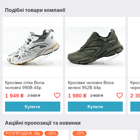
Подібні товари компанії
Кросівки сітка Bona
Кросівки чоловічі Bona
Крос
чоловічі 990B 44р.
зелені 952B 44р.
чорн
1 949
1 980
2 3
₴
₴
2 500 ₴
2 600 ₴
Купити
Купити
Акційні пропозиції та новинки
РОЗПРОДАЖ 38р.
–50%
–28%