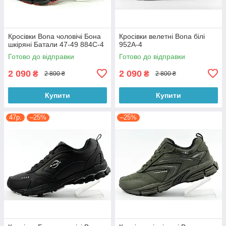
Кросівки Bona чоловічі Бона
Кросівки велетні Bona білі
шкіряні Батали 47-49 884C-4
952A-4
Готово до відправки
Готово до відправки
2 090
2 090
₴
₴
2 800 ₴
2 800 ₴
Купити
Купити
47р.
–25%
–25%