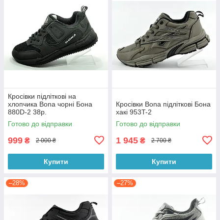
Кросівки підліткові на
хлопчика Bona чорні Бона
Кросівки Bona підліткові Бона
880D-2 38р.
хакі 953T-2
Готово до відправки
Готово до відправки
999
1 945
₴
₴
2 000 ₴
2 700 ₴
Купити
Купити
–28%
–27%