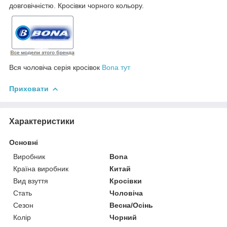
довговічністю. Кросівки чорного кольору.
Вся чоловіча серія кросівок
Bona тут
Приховати
Характеристики
Основні
Виробник
Bona
Країна виробник
Китай
Вид взуття
Кросівки
Стать
Чоловіча
Сезон
Весна/Осінь
Колір
Чорний