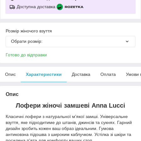
Доступна доставка
Розмір жіночого взуття
Обрати розмір:
Готово до відправки
Опис
Характеристики
Доставка
Оплата
Умови 
Опис
Лофери жіночі замшеві Anna Lucci
Класичні лофери з натуральної м'якої замші. Універсальне
взуття, яке підходитиме до штанів, джинсів та сукнях. Гарний
дизайн зробить кожен ваш образ ідеальним. Гумова
антиковзна підошва з широким каблучком. Устілка зі шкіри та
посилена п'ята для комфорту ваших стоп..