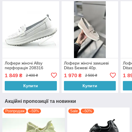
Лофери жіночі Allsy
Лофери жіночі замшеві
Лофе
перфорація 208316
Ditas Бежеві 40р.
Ditas
1 849
1 970
1 8
₴
₴
2 400 ₴
2 500 ₴
Купити
Купити
Акційні пропозиції та новинки
Розпродаж
–59%
Sale
–50%