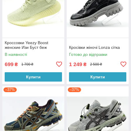
Кроссовки Yeezy Boost
женские Изи Буст беж
Кросівки жіночі Lonza сітка
В наявності
Готово до відправки
699
1 249
₴
₴
1 700 ₴
2 500 ₴
Купити
Купити
–37%
–37%