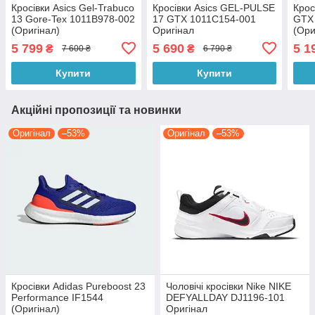
Кросівки Asics Gel-Trabuco
Кросівки Asics GEL-PULSE
Крос
13 Gore-Tex 1011B978-002
17 GTX 1011C154-001
GTX
(Оригінал)
Оригінал
(Ори
5 799
5 690
5 1
₴
₴
7 600 ₴
6 790 ₴
Купити
Купити
Акційні пропозиції та новинки
Оригінал
–53%
Оригінал
–53%
Кросівки Adidas Pureboost 23
Чоловічі кросівки Nike NIKE
Performance IF1544
DEFYALLDAY DJ1196-101
(Оригінал)
Оригінал