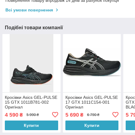
Повернення товару впродовж 14 днів за рахунок покупця
Всі умови повернення
Подібні товари компанії
Кросівки Asics GEL-PULSE
Кросівки Asics GEL-PULSE
Крос
15 GTX 1011B781-002
17 GTX 1011C154-001
GTX
Оригінал
Оригінал
BLA
(Ори
4 590
5 690
5 7
₴
₴
5 990 ₴
6 790 ₴
Купити
Купити