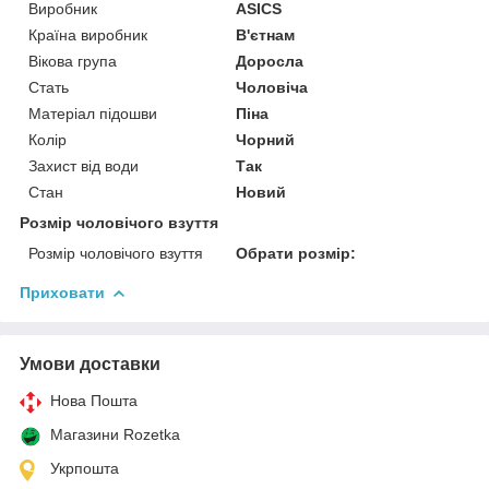
Виробник
ASICS
Країна виробник
В'єтнам
Вікова група
Доросла
Стать
Чоловіча
Матеріал підошви
Піна
Колір
Чорний
Захист від води
Так
Стан
Новий
Розмір чоловічого взуття
Розмір чоловічого взуття
Обрати розмір:
Приховати
Умови доставки
Нова Пошта
Магазини Rozetka
Укрпошта