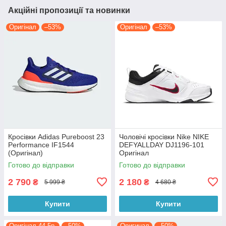
Акційні пропозиції та новинки
Оригінал
–53%
Оригінал
–53%
Кросівки Adidas Pureboost 23
Чоловічі кросівки Nike NIKE
Performance IF1544
DEFYALLDAY DJ1196-101
(Оригінал)
Оригінал
Готово до відправки
Готово до відправки
2 790
2 180
₴
₴
5 999 ₴
4 680 ₴
Купити
Купити
Оригінал 44.5р.
–50%
Оригинал
–50%