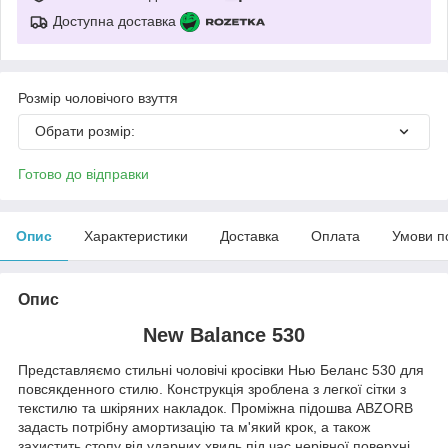
Доступна доставка
Розмір чоловічого взуття
Обрати розмір:
Готово до відправки
Опис
Характеристики
Доставка
Оплата
Умови п
Опис
New Balance 530
Представляємо стильні чоловічі кросівки Нью Беланс 530 для
повсякденного стилю. Конструкція зроблена з легкої сітки з
текстилю та шкіряних накладок. Проміжна підошва ABZORB
задасть потрібну амортизацію та м'який крок, а також
захистить стопу від ударних хвиль під час нерівної поверхні.