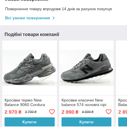
Повернення товару впродовж 14 днів за рахунок покупця
Всі умови повернення
Подібні товари компанії
Кросівки термо New
Кросівки класичні New
Крос
Balance 9060 Cordura
balance 574 чоловічі сірі
Bala
2 970
2 890
2 8
₴
₴
3 700 ₴
4 000 ₴
Купити
Купити