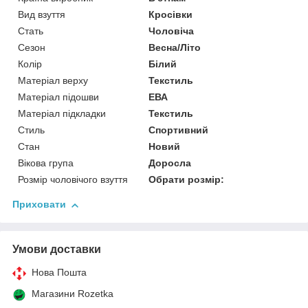
Вид взуття
Кросівки
Стать
Чоловіча
Сезон
Весна/Літо
Колір
Білий
Матеріал верху
Текстиль
Матеріал підошви
ЕВА
Матеріал підкладки
Текстиль
Стиль
Спортивний
Стан
Новий
Вікова група
Доросла
Розмір чоловічого взуття
Обрати розмір:
Приховати
Умови доставки
Нова Пошта
Магазини Rozetka