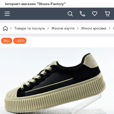
Інтернет-магазин "Shoes-Factory"
Товари та послуги
Жіноче взуття
Жіночі кросівки
36р.
–32%