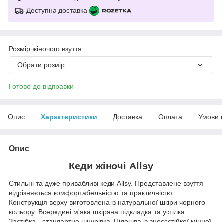
Доступна доставка
Розмір жіночого взуття
Обрати розмір
Готово до відправки
Опис
Характеристики
Доставка
Оплата
Умови 
Опис
Кеди жіночі Allsy
Стильні та дуже привабливі кеди Allsy. Представлене взуття
відрізняється комфортабельністю та практичністю.
Конструкція верху виготовлена ​​із натуральної шкіри чорного
кольору. Всередині м'яка шкіряна підкладка та устілка.
Застібка - стандартне шнурівка. Підошва із зносостійкої міцної