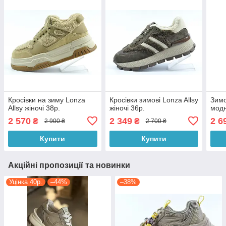
Кросівки на зиму Lonza
Кросівки зимові Lonza Allsy
Зимо
Allsy жіночі 38р.
жіночі 36р.
модн
2 570
2 349
2 6
₴
₴
2 900 ₴
2 700 ₴
Купити
Купити
Акційні пропозиції та новинки
Уцінка 40р.
–44%
–38%