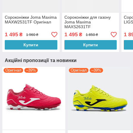
Сороконіжки Joma Maxima
Сороконіжки для газону
Соро
MAXW2531TF Оригінал
Joma Maxima
LIGS
MAXS2631TF
1 495
1 495
1 8
₴
₴
1 960 ₴
1 850 ₴
Купити
Купити
Акційні пропозиції та новинки
Оригінал
–39%
Оригінал
–39%