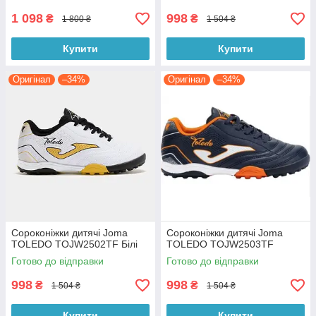
1 098
998
₴
₴
1 800 ₴
1 504 ₴
Купити
Купити
Оригінал
–34%
Оригінал
–34%
Сороконіжки дитячі Joma
Сороконіжки дитячі Joma
TOLEDO TOJW2502TF Білі
TOLEDO TOJW2503TF
Готово до відправки
Готово до відправки
998
998
₴
₴
1 504 ₴
1 504 ₴
Купити
Купити