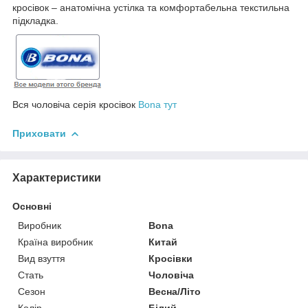
кросівок – анатомічна устілка та комфортабельна текстильна
підкладка.
Вся чоловіча серія кросівок
Bona тут
Приховати
Характеристики
Основні
Виробник
Bona
Країна виробник
Китай
Вид взуття
Кросівки
Стать
Чоловіча
Сезон
Весна/Літо
Колір
Білий