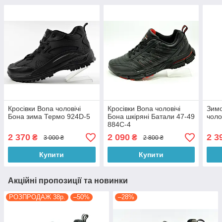
Кросівки Bona чоловічі
Кросівки Bona чоловічі
Зимо
Бона зима Термо 924D-5
Бона шкіряні Батали 47-49
чоло
884C-4
2 370
2 090
2 3
₴
₴
3 000 ₴
2 800 ₴
Купити
Купити
Акційні пропозиції та новинки
РОЗПРОДАЖ 38р.
–50%
–28%