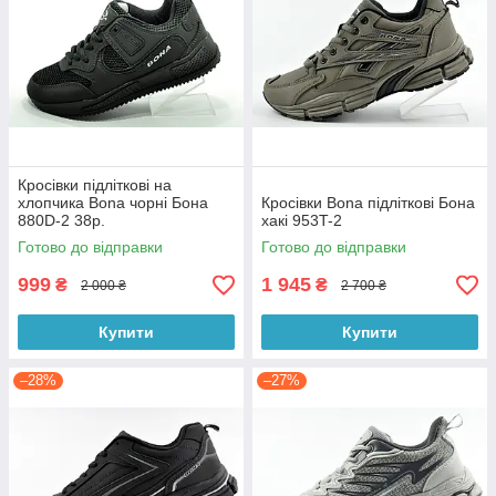
Кросівки підліткові на
хлопчика Bona чорні Бона
Кросівки Bona підліткові Бона
880D-2 38р.
хакі 953T-2
Готово до відправки
Готово до відправки
999
1 945
₴
₴
2 000 ₴
2 700 ₴
Купити
Купити
–28%
–27%