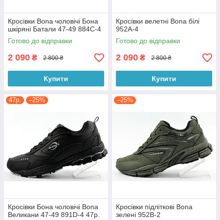
Кросівки Bona чоловічі Бона
Кросівки велетні Bona білі
шкіряні Батали 47-49 884C-4
952A-4
Готово до відправки
Готово до відправки
2 090
2 090
₴
₴
2 800 ₴
2 800 ₴
Купити
Купити
47р.
–25%
–25%
Кросівки Бона чоловічі Bona
Кросівки підліткові Bona
Великани 47-49 891D-4 47р.
зелені 952B-2