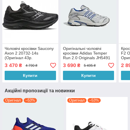
Чоловічі кросівки Saucony
Оригінальні чоловічі
Крос
Axon 2 20732-14s
кросівки Adidas Temper
F2 O
(Оригінал 43р.
Run 2.0 Originals JH5491
Ориг
3 470
3 690
2 8
₴
₴
4 790 ₴
5 495 ₴
Купити
Купити
Акційні пропозиції та новинки
Оригінал
–53%
Оригінал
–53%