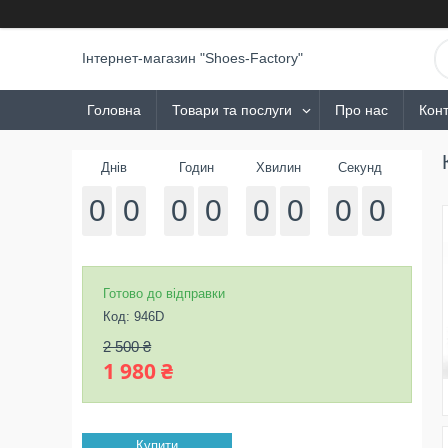
Інтернет-магазин "Shoes-Factory"
Головна
Товари та послуги
Про нас
Конт
Днів
Годин
Хвилин
Секунд
0
0
0
0
0
0
0
0
Готово до відправки
Код:
946D
2 500 ₴
1 980 ₴
Купити