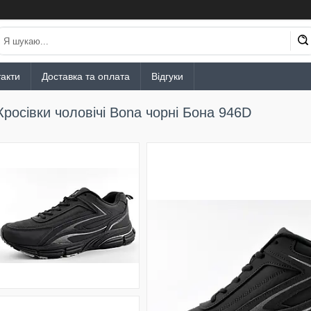
акти
Доставка та оплата
Відгуки
Кросівки чоловічі Bona чорні Бона 946D