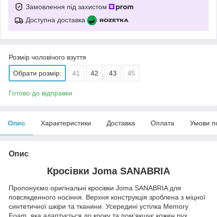
Замовлення під захистом
Доступна доставка
Розмір чоловічого взуття
Обрати розмір:
41
42
43
45
Готово до відправки
Опис
Характеристики
Доставка
Оплата
Умови п
Опис
Кросівки Joma SANABRIA
Пропонуємо оригінальні кросівки Joma SANABRIA для
повсякденного носіння. Верхня конструкція зроблена з міцної
синтетичної шкіри та тканини. Усередині устілка Memory
Foam, яка адаптується до кроку та пом'якшує кожен рух.