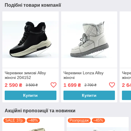
Подібні товари компанії
Черевики зимові Allsy
Черевики Lonza Allsy
Чере
жіночі 204152
жіночі
жіно
2 590
1 699
2 6
₴
₴
3 500 ₴
2 700 ₴
Купити
Купити
Акційні пропозиції та новинки
SALE 37р.
–48%
Розпродаж
–45%