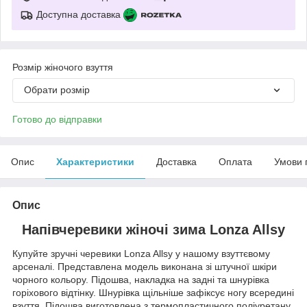
Доступна доставка
Розмір жіночого взуття
Обрати розмір
Готово до відправки
Опис
Характеристики
Доставка
Оплата
Умови 
Опис
Напівчеревики жіночі зима Lonza Allsy
Купуйте зручні черевики Lonza Allsy у нашому взуттєвому
арсеналі. Представлена модель виконана зі штучної шкіри
чорного кольору. Підошва, накладка на задні та шнурівка
горіхового відтінку. Шнурівка щільніше зафіксує ногу всередині
взуття. Підошва виготовлена з термопластичного поліуретану,