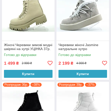
Жіночі Черевики зимові модні
Черевики жіночі Jasmine
шкіряні на хутрі УЦІНКА 37р.
натуральне хутро
Готово до відправки
Готово до відправки
1 499
2 199
₴
₴
2 900 ₴
4 000 ₴
Купити
Купити
Розпродаж 36р.
–38%
Розпродаж 39р.
–37%