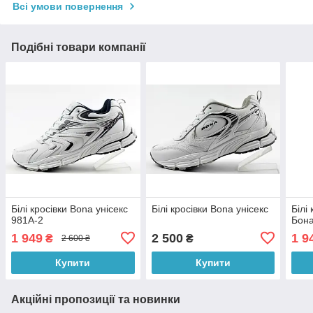
Всі умови повернення
Подібні товари компанії
Білі кросівки Bona унісекс
Білі кросівки Bona унісекс
Білі
981A-2
Бона
1 949
2 500
1 9
₴
₴
2 600 ₴
Купити
Купити
Акційні пропозиції та новинки