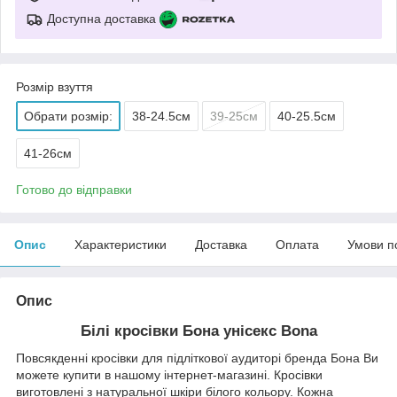
Доступна доставка
Розмір взуття
Обрати розмір:
38-24.5см
39-25см
40-25.5см
41-26см
Готово до відправки
Опис
Характеристики
Доставка
Оплата
Умови п
Опис
Білі кросівки Бона унісекс Bona
Повсякденні кросівки для підліткової аудиторі бренда Бона Ви
можете купити в нашому інтернет-магазині. Кросівки
виготовлені з натуральної шкіри білого кольору. Кожна