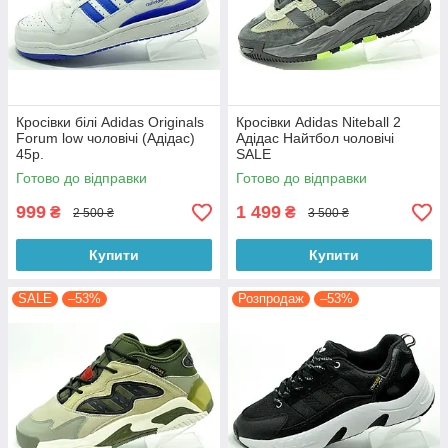
Кросівки білі Adidas Originals
Кросівки Adidas Niteball 2
Forum low чоловічі (Адідас)
Адідас Найтбол чоловічі
45р.
SALE
Готово до відправки
Готово до відправки
999
1 499
₴
₴
2 500 ₴
3 500 ₴
Купити
Купити
SALE
–53%
Розпродаж
–53%