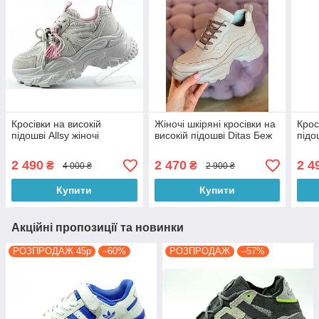
Кросівки на високій
Жіночі шкіряні кросівки на
Крос
підошві Allsy жіночі
високій підошві Ditas Беж
підо
2 490
2 470
2 4
₴
₴
4 000 ₴
2 900 ₴
Купити
Купити
Акційні пропозиції та новинки
РОЗПРОДАЖ 45р
–60%
РОЗПРОДАЖ
–57%