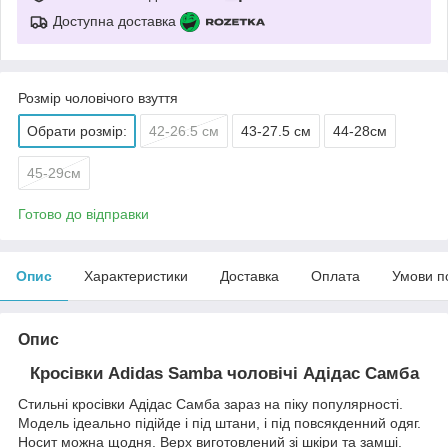
Доступна доставка
Розмір чоловічого взуття
Обрати розмір:
42-26.5 см
43-27.5 см
44-28см
45-29см
Готово до відправки
Опис
Характеристики
Доставка
Оплата
Умови п
Опис
Кросівки Adidas Samba чоловічі Адідас Самба
Стильні кросівки Адідас Самба зараз на піку популярності.
Модель ідеально підійде і під штани, і під повсякденний одяг.
Носит можна щодня. Верх виготовлений зі шкіри та замші.