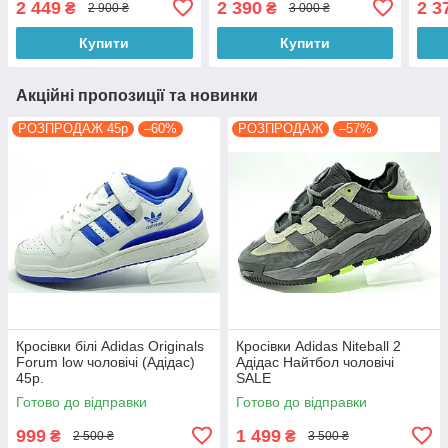
2 449
2 390
2 3
₴
₴
2 900 ₴
3 000 ₴
Купити
Купити
Акційні пропозиції та новинки
РОЗПРОДАЖ 45р
–60%
РОЗПРОДАЖ
–57%
Кросівки білі Adidas Originals
Кросівки Adidas Niteball 2
Forum low чоловічі (Адідас)
Адідас Найтбол чоловічі
45р.
SALE
Готово до відправки
Готово до відправки
999
1 499
₴
₴
2 500 ₴
3 500 ₴