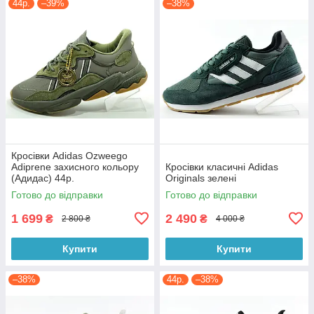
44р.
–39%
–38%
Кросівки Adidas Ozweego
Adiprene захисного кольору
Кросівки класичні Adidas
(Адидас) 44р.
Originals зелені
Готово до відправки
Готово до відправки
1 699
2 490
₴
₴
2 800 ₴
4 000 ₴
Купити
Купити
–38%
44р.
–38%