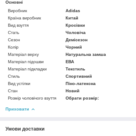
Основні
Виробник
Adidas
Країна виробник
Китай
Вид взуття
Кросівки
Стать
Чоловіча
Сезон
Демісезон
Колір
Чорний
Матеріал верху
Натуральна замша
Матеріал підошви
ЕВА
Матеріал підкладки
Текстиль
Стиль
Спортивний
Вид устілки
Піно-латексна
Стан
Новий
Розмір чоловічого взуття
Обрати розмір:
Приховати
Умови доставки