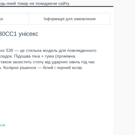
удь-який товар не покидаючи сайту.
ки
Інформація для замовлення
0CC1 унісекс
ланс 530 — це стильна модель для повсякденного
кладок. Підошва піна + гума (проміжна
також захистить стопу від ударних хвиль під час
а. Колірне рішення — білий і чорний колір.
.ua