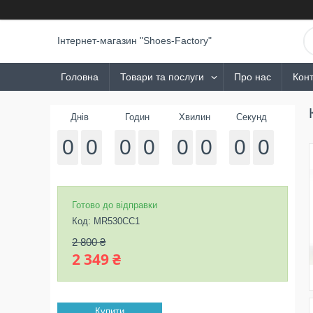
Інтернет-магазин "Shoes-Factory"
Головна
Товари та послуги
Про нас
Конт
Днів
Годин
Хвилин
Секунд
0
0
0
0
0
0
0
0
Готово до відправки
Код:
MR530CC1
2 800 ₴
2 349 ₴
Купити