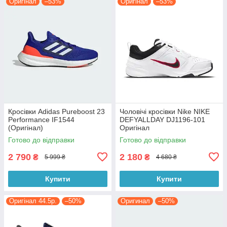
Оригінал
–53%
Оригінал
–53%
Кросівки Adidas Pureboost 23
Чоловічі кросівки Nike NIKE
Performance IF1544
DEFYALLDAY DJ1196-101
(Оригінал)
Оригінал
Готово до відправки
Готово до відправки
2 790
2 180
₴
₴
5 999 ₴
4 680 ₴
Купити
Купити
Оригінал 44.5р.
–50%
Оригинал
–50%