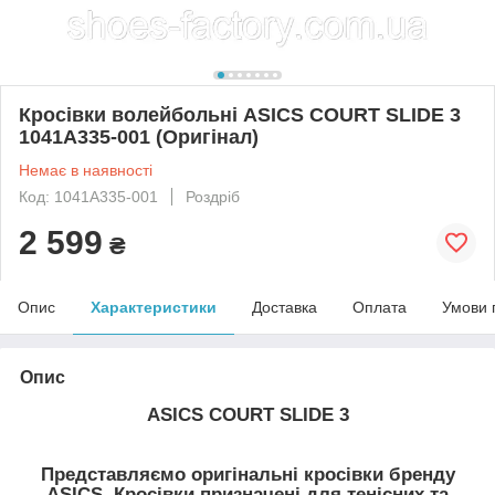
Кросівки волейбольні ASICS COURT SLIDE 3
1041A335-001 (Оригінал)
Немає в наявності
Код: 1041A335-001
Роздріб
2 599
₴
Опис
Характеристики
Доставка
Оплата
Умови 
Опис
ASICS COURT SLIDE 3
Представляємо оригінальні кросівки бренду
ASICS. Кросівки призначені для тенісних та