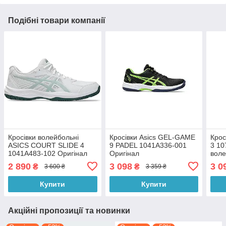
Подібні товари компанії
Кросівки волейбольні
Кросівки Asics GEL-GAME
Крос
ASICS COURT SLIDE 4
9 PADEL 1041A336-001
3 10
1041A483-102 Оригінал
Оригінал
воле
44.5
2 890
3 098
3 0
₴
₴
3 600 ₴
3 359 ₴
Купити
Купити
Акційні пропозиції та новинки