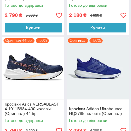
Готово до відправки
Готово до відправки
2 790
2 180
₴
₴
5 999 ₴
4 680 ₴
Купити
Купити
Оригінал 44.5р.
–50%
Оригинал
–50%
Кросівки Asics VERSABLAST
4 1011B984-400 чоловічі
Кросівки Adidas Ultrabounce
(Оригінал) 44.5р.
HQ3785 чоловічі (Оригінал)
Готово до відправки
Готово до відправки
2 790
2 098
₴
₴
5 600 ₴
4 200 ₴