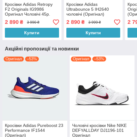
Кросівки Adidas Retropy
Кросівки Adidas
Крос
F2 Originals IG9986
Ultrabounce 5 IH2640
Orig
Оригінал Чоловічі 45р.
чоловічі (Оригінал)
(Ори
2 890
2 890
2 7
₴
₴
3 990 ₴
3 999 ₴
Купити
Купити
Акційні пропозиції та новинки
Оригінал
–53%
Оригінал
–53%
Кросівки Adidas Pureboost 23
Чоловічі кросівки Nike NIKE
Performance IF1544
DEFYALLDAY DJ1196-101
(Оригінал)
Оригінал