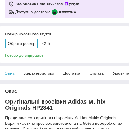
Замовлення під захистом
Доступна доставка
Розмір чоловічого взуття
Обрати розмір
42.5
Готово до відправки
Опис
Характеристики
Доставка
Оплата
Умови п
Опис
Оригінальні кросівки Adidas Multix
Originals HP2841
Представляємо оригінальні кросівки Adidas Multix Originals.
Верхня частина кросівок виготовлена на 50% з перероблених
волокон. Сітчастий матеріал верху забезпечить доступ