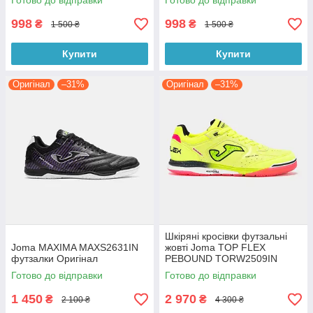
Готово до відправки
Готово до відправки
998
998
₴
₴
1 500 ₴
1 500 ₴
Купити
Купити
Оригінал
–31%
Оригінал
–31%
Шкіряні кросівки футзальні
Joma MAXIMA MAXS2631IN
жовті Joma TOP FLEX
футзалки Оригінал
PEBOUND TORW2509IN
Футзалки (Оригінал)
Готово до відправки
Готово до відправки
1 450
2 970
₴
₴
2 100 ₴
4 300 ₴