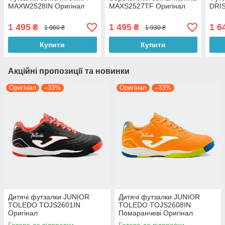
MAXW2528IN Оригінал
MAXS2527TF Оригінал
DRIS
1 495
1 495
1 6
₴
₴
1 960 ₴
1 930 ₴
Купити
Купити
Акційні пропозиції та новинки
Оригінал
–33%
Оригінал
–33%
Дитячі футзалки JUNIOR
Дитячі футзалки JUNIOR
TOLEDO TOJS2601IN
TOLEDO TOJS2608IN
Оригінал
Помаранчеві Оригінал