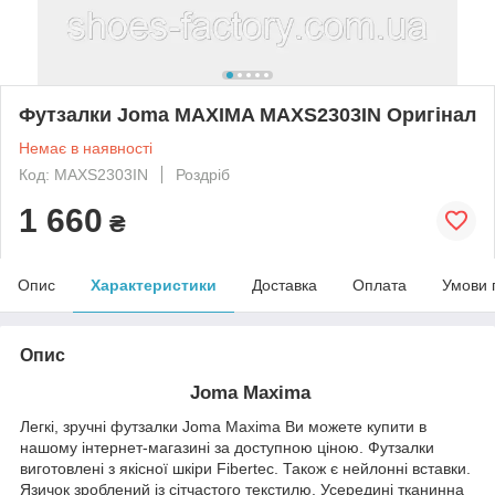
Футзалки Joma MAXIMA MAXS2303IN Оригінал
Немає в наявності
Код: MAXS2303IN
Роздріб
1 660
₴
Опис
Характеристики
Доставка
Оплата
Умови 
Опис
Joma Maxima
Легкі, зручні футзалки Joma Maxima Ви можете купити в
нашому інтернет-магазині за доступною ціною. Футзалки
виготовлені з якісної шкіри Fibertec. Також є нейлонні вставки.
Язичок зроблений із сітчастого текстилю. Усередині тканинна