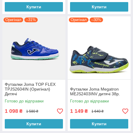
Купити
Купити
Оригінал
–31%
Оригінал
–30%
Футзалки Joma TOP FLEX
TPJS2604IN (Оригінал)
Футзалки Joma Megatron
Дитячі
MEJS2403INV дитячі 38р.
Готово до відправки
Готово до відправки
1 098
1 149
₴
₴
1 580 ₴
1 640 ₴
Купити
Купити