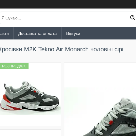
акти
Доставка та оплата
Відгуки
Кросівки M2K Tekno Air Monarch чоловічі сірі
РОЗПРОДАЖ