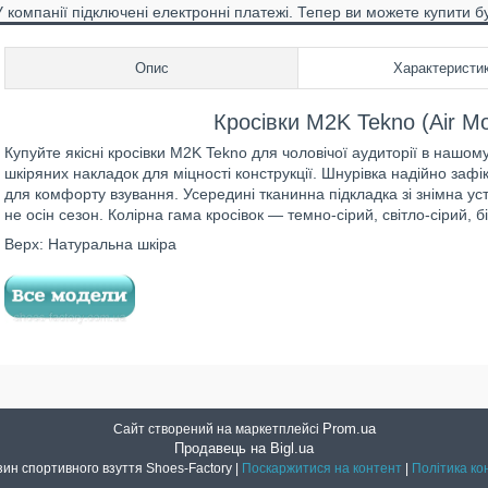
У компанії підключені електронні платежі. Тепер ви можете купити б
Опис
Характеристи
Кросівки M2K Tekno (Air Mon
Купуйте якісні кросівки M2K Tekno для чоловічої аудиторії в нашому
шкіряних накладок для міцності конструкції. Шнурівка надійно зафік
для комфорту взування. Усередині тканинна підкладка зі знімна ус
не осін сезон. Колірна гама кросівок — темно-сірий, світло-сірий, 
Верх: Натуральна шкіра
Prom.ua
Сайт створений на маркетплейсі
Продавець на Bigl.ua
Інтернет магазин спортивного взуття Shoes-Factory |
Поскаржитися на контент
|
Політика ко