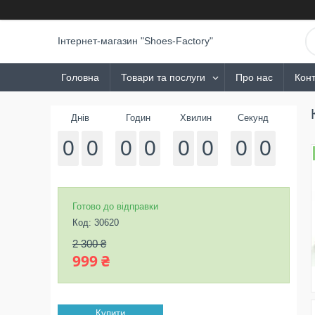
Інтернет-магазин "Shoes-Factory"
Головна
Товари та послуги
Про нас
Конт
Днів
Годин
Хвилин
Секунд
0
0
0
0
0
0
0
0
Готово до відправки
Код:
30620
2 300 ₴
999 ₴
Купити