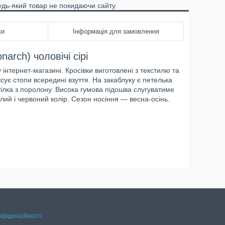
удь-який товар не покидаючи сайту.
ки
Інформація для замовлення
arch) чоловічі сірі
 інтернет-магазині. Кросівки виготовлені з текстилю та
сує стопи всередині взуття. На закаблуку є петелька
тілка з поролону. Висока гумова підошва слугуватиме
білий і червоний колір. Сезон носіння — весна-осінь.
нфіденційності