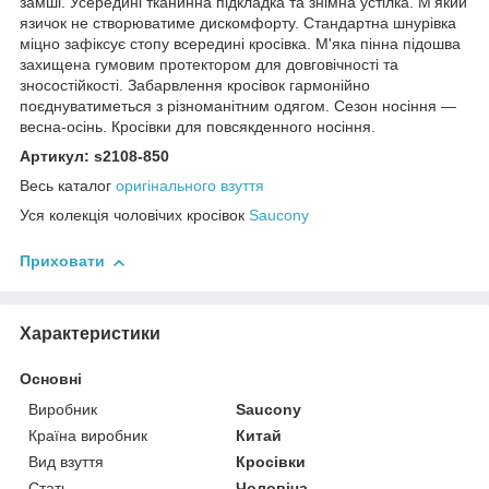
замші. Усередині тканинна підкладка та знімна устілка. М'який
язичок не створюватиме дискомфорту. Стандартна шнурівка
міцно зафіксує стопу всередині кросівка. М'яка пінна підошва
захищена гумовим протектором для довговічності та
зносостійкості. Забарвлення кросівок гармонійно
поєднуватиметься з різноманітним одягом. Сезон носіння —
весна-осінь. Кросівки для повсякденного носіння.
Артикул: s2108-850
Весь каталог
оригінального взуття
Уся колекція чоловічих кросівок
Saucony
Приховати
Характеристики
Основні
Виробник
Saucony
Країна виробник
Китай
Вид взуття
Кросівки
Стать
Чоловіча