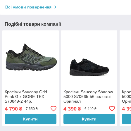
Всі умови повернення
Подібні товари компанії
Кросівки Saucony Grid
Кросівки Saucony Shadow
Крос
Peak Gtx GORE-TEX
5000 S70665-56 чоловічі
5000
S70849-2 44р.
Оригінал
Ориг
4 790
4 390
4 3
₴
₴
7 650 ₴
6 440 ₴
Купити
Купити