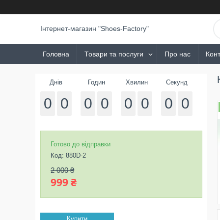
Інтернет-магазин "Shoes-Factory"
Головна
Товари та послуги
Про нас
Конт
Днів
Годин
Хвилин
Секунд
0
0
0
0
0
0
0
0
Готово до відправки
Код:
880D-2
2 000 ₴
999 ₴
Купити