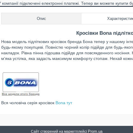
У компанії підключені електронні платежі. Тепер ви можете купити б
Опис
Характеристи
Кросівки Bona підлітк
Нова модель підліткових кросівок бренда Бона тепер у нашому інт
будь-якому покупцеві. Повністю чорний колір підійде для будь-якого 
накладок. Рівна пінна підошва підійде для повсякденного носіння. К
м'яка устілка, яка задасть максимум комфорту стопам. Нехай кож
Вся чоловіча серія кросівок
Bona тут
Prom.ua
Сайт створений на маркетплейсі