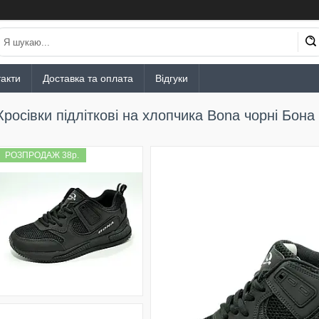
акти
Доставка та оплата
Відгуки
Кросівки підліткові на хлопчика Bona чорні Бона
РОЗПРОДАЖ 38р.