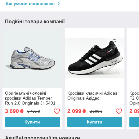
Всі умови повернення
Подібні товари компанії
Оригінальні чоловічі
Кросівки класичні Adidas
Крос
кросівки Adidas Temper
Originals Адідас
F2 O
Run 2.0 Originals JH5491
Ориг
3 690
2 099
2 8
₴
₴
5 495 ₴
2 500 ₴
Купити
Купити
Акційні пропозиції та новинки