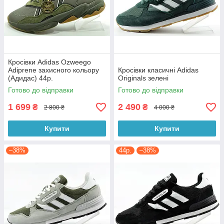
Кросівки Adidas Ozweego
Adiprene захисного кольору
Кросівки класичні Adidas
(Адидас) 44р.
Originals зелені
Готово до відправки
Готово до відправки
1 699
2 490
₴
₴
2 800 ₴
4 000 ₴
Купити
Купити
–38%
44р.
–38%