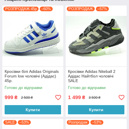
РОЗПРОДАЖ 45р
–60%
РОЗПРОДАЖ
–57%
Кросівки білі Adidas Originals
Кросівки Adidas Niteball 2
Forum low чоловічі (Адідас)
Адідас Найтбол чоловічі
45р.
SALE
Готово до відправки
Готово до відправки
999
1 499
₴
₴
2 500 ₴
3 500 ₴
Купити
Купити
SALE
–53%
Розпродаж
–53%