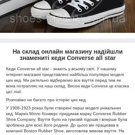
На склад онлайн магазину надійшли
знамениті кеди Converse all star
Кеди Converse all star - знають у всьому світі. У нашому
інтернет-магазині представлені найбільш популярні моделі
цих кед. Ми ретельно відбираємо все взуття перед тим як
вона потрапляє на наш склад. Високі кеди
Converse це класика
цієї лінії.
Розповімо не багато про історію цих кед.
У 1908-1923 роках були створені перші моделі унікальних
кед. Маркіз Міллс Конверс придумав марку Converse Rubber
Shoe Company. Взуття було на гумовій підошві і вперше була
зроблена для всієї його родини. До цього він працював в
компанії Boston Rubber Shoe, виготовляв зимове взуття. На